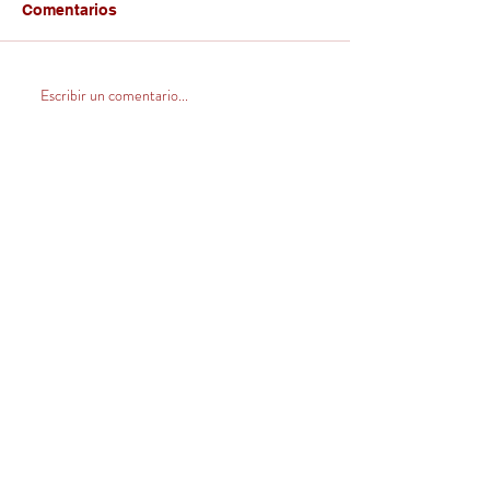
Comentarios
Escribir un comentario...
CONTACTO
Venta Zona Centro Norte
(V, VI, RM y norte)
+569 32420546
ventas@llahuen.com
Venta Zona Sur