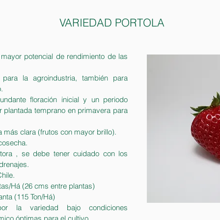
VARIEDAD PORTOLA
 mayor potencial de rendimiento de las
 para la agroindustria, también para
.
dante floración inicial y un periodo
er plantada temprano en primavera para
a más clara (frutos con mayor brillo).
-cosecha.
tora , se debe tener cuidado con los
drenajes.
hile.
tas/Há (26 cms entre plantas)
lanta (115 Ton/Há)
por la variedad bajo condiciones
ico óptimas para el cultivo.