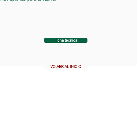
Ficha técnica
VOLVER AL INICIO
ueves de 9:00 a 17:00 hrs y viernes de 9:00 a 15:00 hrs
 anexo 121