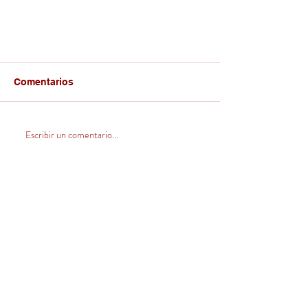
Comentarios
Escribir un comentario...
CONTACTO
Venta Zona Centro Norte
(V, VI, RM y norte)