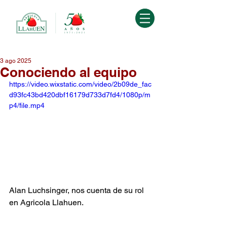
3 ago 2025
Conociendo al equipo
https://video.wixstatic.com/video/2b09de_fac
d93fc43bd420dbf16179d733d7fd4/1080p/m
p4/file.mp4
Alan Luchsinger, nos cuenta de su rol 
en Agricola Llahuen.