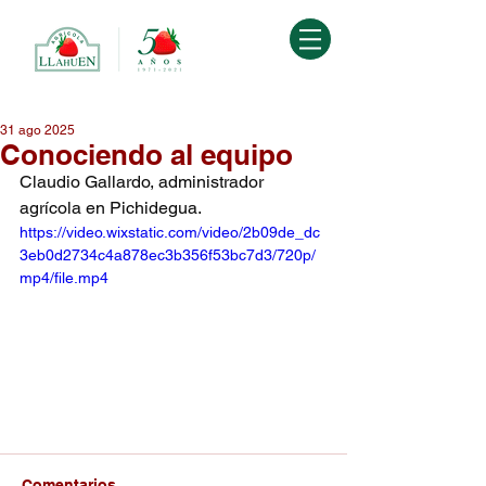
31 ago 2025
Conociendo al equipo
Claudio Gallardo, administrador 
agrícola en Pichidegua.
https://video.wixstatic.com/video/2b09de_dc
3eb0d2734c4a878ec3b356f53bc7d3/720p/
mp4/file.mp4
Comentarios