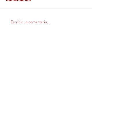
Escribir un comentario...
CONTACTO
Venta Zona Centro Norte
(V, VI, RM y norte)
+569 32420546
ventas@llahuen.com
Venta Zona Sur
+569 66073347