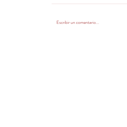
Escribir un comentario...
CONTACTO
Horario de atención de lunes a j
Casa Matriz +56 2 2448 9722 //
vivero
@llahuen.com
Venta Zona Centro Norte
(V, VI, RM y norte)