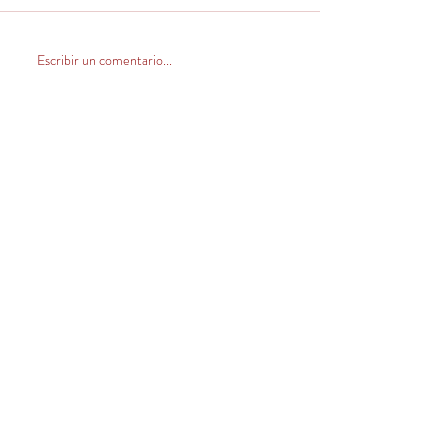
Escribir un comentario...
CONTACTO
Venta Zona Centro Norte
(V, VI, RM y norte)
+569 32420546
ventas@llahuen.com
Venta Zona Sur
+569 66073347