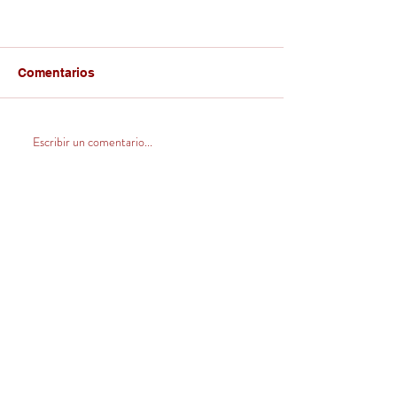
Comentarios
Escribir un comentario...
CONTACTO
Venta Zona Centro Norte
(V, VI, RM y norte)
+569 32420546
ventas@llahuen.com