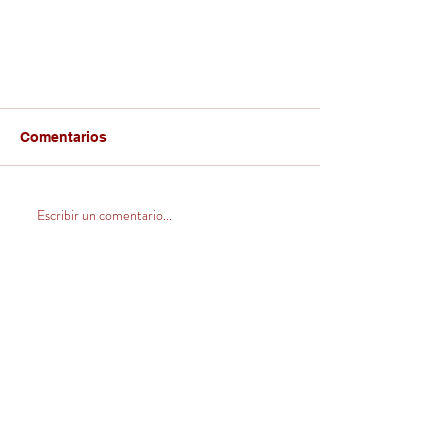
Comentarios
Escribir un comentario...
CONTACTO
Venta Zona Centro Norte
(V, VI, RM y norte)