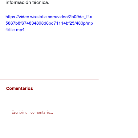
información técnica.
https://video.wixstatic.com/video/2b09de_f4c
5867b8f674834898d6bd71114bf25/480p/mp
4/file.mp4
Comentarios
Escribir un comentario...