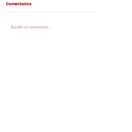
Comentarios
Escribir un comentario...
CONTACTO
Venta Zona Centro Norte
(V, VI, RM y norte)
+569 32420546
ventas@llahuen.com
Venta Zona Sur