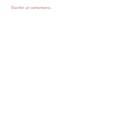
Escribir un comentario...
CONTACTO
Venta Zona Centro Norte
(V, VI, RM y norte)
+569 32420546
ventas@llahuen.com
Venta Zona Sur
+569 66073347
asistenteventas@llahuen.com